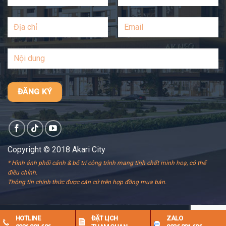
Copyright © 2018 Akari City
* Hình ảnh phối cảnh & bố trí công trình mang tính chất minh hoạ, có thể
điều chỉnh.
Thông tin chính thức được căn cứ trên hợp đồng mua bán.
HOTLINE
ĐẶT LỊCH
ZALO