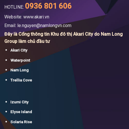
0936 801 606
HOTLINE:
Website: www.akari.vn
Email:
le.nguyen@namlongvn.com
Đây là Cổng thông tin Khu đô thị Akari City do Nam Long
Group làm chủ đầu tư
Akari City
Waterpoint
Nam Long
Trellia Cove
Izumi City
Elyse Island
Solaria Rise