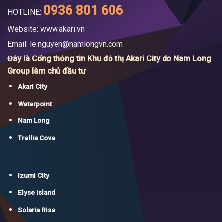
0936 801 606
HOTLINE:
Website: www.akari.vn
Email:
le.nguyen@namlongvn.com
Đây là Cổng thông tin Khu đô thị Akari City do Nam Long
Group làm chủ đầu tư
Akari City
Waterpoint
Nam Long
Trellia Cove
Izumi City
Elyse Island
Solaria Rise