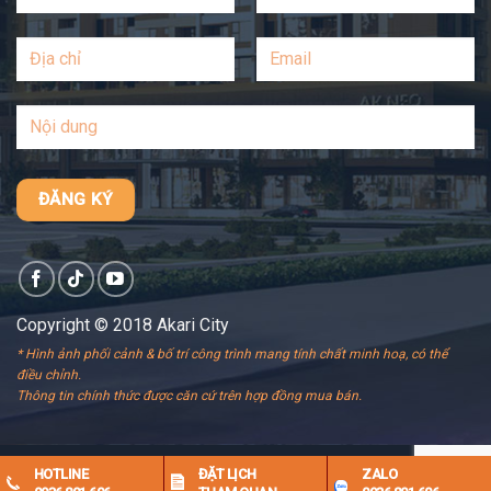
Copyright © 2018 Akari City
* Hình ảnh phối cảnh & bố trí công trình mang tính chất minh hoạ, có thể
điều chỉnh.
Thông tin chính thức được căn cứ trên hợp đồng mua bán.
HOTLINE
ĐẶT LỊCH
ZALO