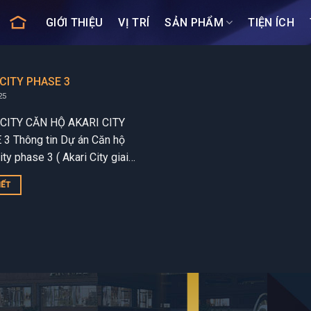
GIỚI THIỆU
VỊ TRÍ
SẢN PHẨM
TIỆN ÍCH
 CITY PHASE 3
25
 CITY CĂN HỘ AKARI CITY
3 Thông tin Dự án Căn hộ
ity phase 3 ( Akari City giai
) dự án được phát triển...
IẾT