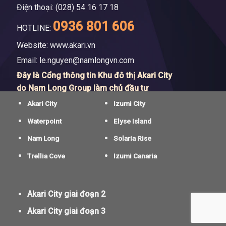
Điện thoại: (028) 54 16 17 18
0936 801 606
HOTLINE:
Website: www.akari.vn
Email:
le.nguyen@namlongvn.com
Đây là Cổng thông tin Khu đô thị Akari City
do Nam Long Group làm chủ đầu tư
Akari City
Izumi City
Waterpoint
Elyse Island
Nam Long
Solaria Rise
Trellia Cove
Izumi Canaria
Akari City giai đoạn 2
Akari City giai đoạn 3