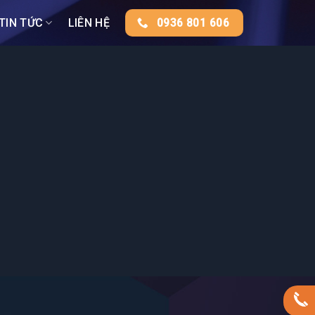
TIN TỨC
LIÊN HỆ
0936 801 606