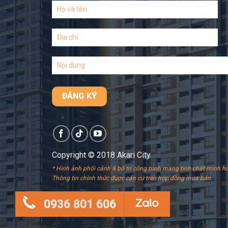
Copyright © 2018 Akari City
* Hình ảnh phối cảnh & bố trí công trình mang tính chất minh ho
Thông tin chính thức được căn cứ trên hợp đồng mua bán.
0936 801 606