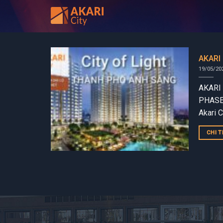
Bỏ
qua
nội
dung
AKARI
19/05/20
AKARI
PHASE 
Akari C
đoạn 3 
CHI T