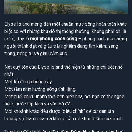
Elyse Island mang đến một chuẩn mực sống hoàn toàn khác
biệt so với những khu đô thị thông thường. Không phải chỉ là
nơi ở, đây là
một phong cách sống
– phong cách mà những
người thành đạt và giàu trải nghiệm đang tìm kiếm: sang
trọng, riêng tư và giàu cảm xúc.
Nét quý tộc của Elyse Island thể hiện từ những chi tiết nhỏ
nhất.
Một lối đi rợp bóng cây.
Một tầm nhìn hướng sông tĩnh lặng.
Một buổi chiều thảnh thơi bên hiên nhà, nơi bạn có thể nghe
tiếng nước lấp lánh va vào bờ đá.
Mỗi khoảnh khắc đều được “điều chỉnh” để cư dân tận
hưởng sự thanh nhã mà không cần rời khỏi tổ ấm của mình.
Trên hòn đảo biệt lập giữa sông Đồng Nai, Elyse Island sở