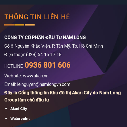
THÔNG TIN LIÊN HỆ
CÔNG TY CỔ PHẦN ĐẦU TƯ NAM LONG
Số 6 Nguyễn Khắc Viện, P. Tân Mỹ, Tp. Hồ Chí Minh
Điện thoại: (028) 54 16 17 18
0936 801 606
HOTLINE:
Website: www.akari.vn
Email:
le.nguyen@namlongvn.com
Đây là Cổng thông tin Khu đô thị Akari City do Nam Long
Group làm chủ đầu tư
Akari City
Waterpoint